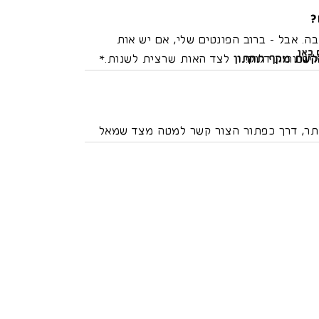
ת הפונטים מהמחשב. אם תגלו אחרת, תעדכנו
?
בה. אבל - ברוב הפונטים שלי, אם יש אות
 כאן
יגטורות דלוק!
קשת מקף תחתון
לצד האות שרצית לשנות.*
רי אותיות) שברוב המקרים יופיעו אוטומטית.*
 מפת תווים, אפשר גם להכניס תווים משם.
תר, דרך כפתור הצור קשר למטה מצד שמאל