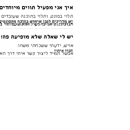
לך קנבה פרו על הטלפון והעליתם א
איך אני מפעיל תווים מיוחדים
אותי! אשמח לדעת :)
תלוי בפונט, ותלוי בתוכנה שעובדים 
יש מדריכים לגבי שימוש בהרבה מהפונטים
חלופית, ניתן להפעיל אותה על ידי
ֿ*בתוכנות אדובי יש לוודא שכפתור בל
ה
יש פונטים שכוללים ליגטרורות (חיבו
יש לי שאלה שלא מופיעה פה!
אם יש בתוכנה שלכם חלון גליפים או
אויש, ידעתי ששכחתי משהו.
דברו איתי!
אפשר תמיד ליצור קשר איתי דרך הא
(זו הדרך הכי יעילה להשיג אותי!).