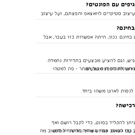
יפים עם הפונטים?
עם הפונט על המחשב ומייצאים עיצוב מושטח כמו JPG, זה נחשב שימוש דסקטופ
עיצוב סטיקרים לוואצאפ והפצתם, ועל עיצוב
נסטגרם או אתר גיפי.
בחינם?
 בחינם. נכון, היתה אפשרות כזו בעבר, אבל
בה הזו.
יש, וגם להציע מבצעים בתדירות נחמדה.
 מחוץ לתקופות מבצעים.
ת רשימת ההפצה של האתר - פה למטה!
 לנסות לארגן משהו ביחד.
רכישה?
יתן להקליד בפונט, כדי לקבל רושם ואף
ם הפונט. אם יש צורך באישור הפונט
, כדי לשאוב קצת השראה ולהתחיל לחשוב מה