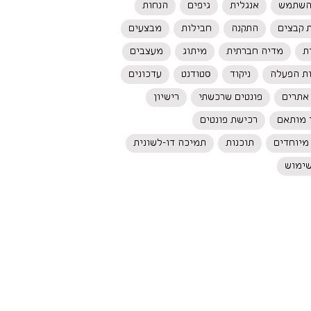
השתמש
אנגלית
גיפים
הנחות
 קבצים
התקנה
חבילות
מבצעים
ת
מדיה חברתית
מיתוג
מעצבים
ת הפעלה
ניקוד
סטודנט
עדכונים
 אתרים
פונטים שרכשתי
רישיון
ן מותאם
רכישת פונטים
 מיוחדים
תוכנות
תמיכה דו-לשונית
שימוש