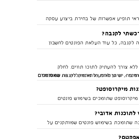
לום מסך של המלל באתר, ולהשתמש בצילום
אי תופיע אפשרות של בחירת ביצוע עסקה
כשתי לקנבה?
 לקנבה, כל עוד העלאת הפונטים לחשבון
ם להתשמש בפונטים (לדומה, לחשבון של בית
 ללא צורך להעתיק לתוכו תווים. לחלק
וחדים - יש גרסאות מותאמות לקנבה
וטומטית, וניתן להפעיל מהמקלדת את האותיות
שמסומנים
ל הקבצים
ן לצד האות שאותה תרצו להחליף.
מאפשרת שימוש בכל התוים
ות מיקרוסופט?
דים!
 מיקרוסופט שתומכים בשימוש פונטים
ם המיוחדים, ניתן לעקוב אחר ההוראות של
לתוכנות אדובי?
נה שתומכת בשימוש פונטים שמותקנים על
וכנה. יש תוכנות שאינם תומכים במאפייני
אפקטס?