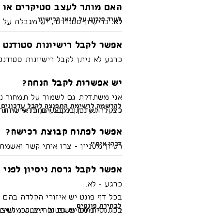
האם מותר לעצב סטיקרים או ג
לעוד פירוט על תנאי הרישיון
לא.
ברישיון סטנדרטי, יש מגבלה על 
וכלול ברישיון סטנדרטי.)
והעלאת גיפים לשימוש ציבורי דרך אי
אפשר לקבל רישיונות סטודנט 
כרגע לא ניתן לקבל רישיונות סטודנט
נכון לעכשיו לא נוכל להציע את ההט
יש אפשרות לקבל הנחה?
אני משתדלת גם לשמור על תמחור נג
להרשמה לרשימת התפוצה לקבל עדכונים
לצערי לא ניתן לקבל הנחות אישיות
כדי להתעדכן במבצעים, כדאי להיו
אפשר לפתוח קבוצת רכישה?
דברו איתי!
רעיון מעניין - צרו איתי קשר ואשמח
אפשר לקבל גרסת ניסיון לפני 
כרגע - לא.
בכל דף פונט יש איזורי הקלדה בהם נ
לבחירת פונטים
להתנסות עם משפטים תצטרכו לעצב ע
בכל דף פונט יש גם גלריית שימושים