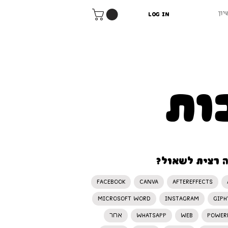
יון
Log In
ות
 רצית לשאול?
Facebook
Canva
AfterEffects
Microsoft Word
Instagram
Giph
Power
WEB
WhatsApp
אחר