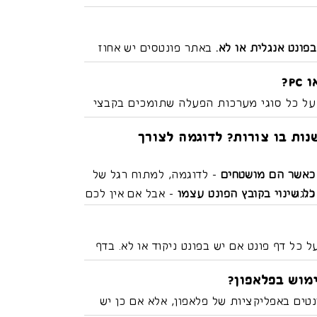
ות עבור לקוח, מותר לעשות צילום מסך של
כלל נשלח תוך כמה דקות). כרגע, לינקים
אופציה של קבלת פונטים לניסיון.
במשך 30 יום. כל פעם שהלינק פג תוקף, פשוט תבקשו חדש דרך
פונט אנגלית או לא.
באתר פונטסים יש אחוז
טינים - כלומר תומכים באנגלית - כך ניתן
P?
 הכי חלק, בין אם תצטרכו לתרגם את כל
 על כל סוגי מערכות הפעלה שתומכים בקבצי
תקנה או בשימוש בפונטים, צרו איתי קשר
נות בו צורות? לדוגמה לצורך
יה.
כאשר הם מושטחים
- לדוגמה, למתוח רגל של
לוגו.
כל שינוי בקובץ הפונט עצמו
- אבל אם אין לכם
משהו שתוכלו לעשות, אז אל דאגה.
על כל דף פונט אם יש בפונט ניקוד או לא. בדף
ת הפונטים כדי לראות אלו פונטים כוללים
מוש בפלאפון?
טים באפליקציות של פלאפון, אלא אם כן יש