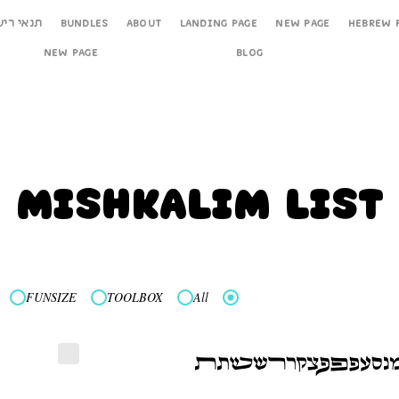
תנאי ריש
Bundles
About
Landing Page
New Page
Hebrew 
New Page
Blog
Mishkalim List
FUNSIZE
TOOLBOX
All