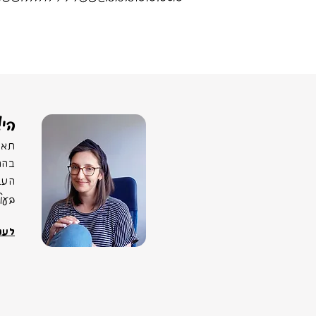
הי,
תא.
בהר
הע!
בע.
לSים