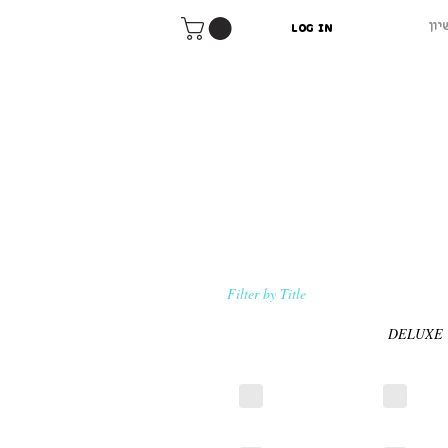
יון
Log In
Filter by Title
DELUXE