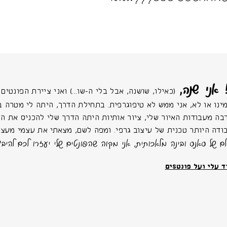
! אני שנה
כאילו, שושנה, אבל בלי ה-שו...) ואני ציירת הפונטיםSים.
מינו או לא, אני ממש לא טיפוגרפית. בתחילת הדרך, היתה לי מטרה 
בה מעבודות האיור שלי, ציור אותיות היתה הדרך שלי להכניס את החַ
בודה היותר טכנית של עיצוב גרפי. ומפה לשם, מצאתי את עצמי מעצ
ולם של סאנס ובינה מלאכותית, אני מקוה שהפונטים שלי יעזרו לכם להיב
עוד עלי ועל פונט