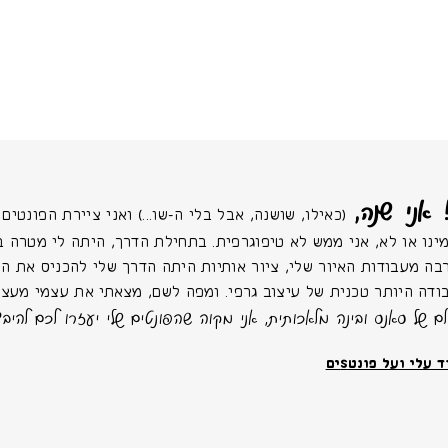
 אני שנה,
(כאילו, שושנה, אבל בלי ה-שו...) ואני ציירת הפונטים של
ינו או לא, אני ממש לא טיפוגרפית. בתחילת הדרך, היתה לי מטרה ב
בה מעבודות האיור שלי, ציור אותיות היתה הדרך שלי להכניס את החַ
ודה היותר טכנית של עיצוב גרפי. ומפה לשם, מצאתי את עצמי מעצב
לם של סאנס ובינה מלאכותית, אני מקוה שהפונטים שלי יעזרו לכם להיבד
 עלי ועל פונטSים