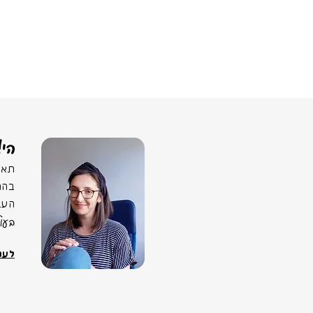
הי!
תאמ
בהר
העב
בעו
לעוד