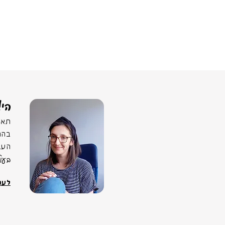
הי!
תאמ
בהר
העב
בעו
לעוד