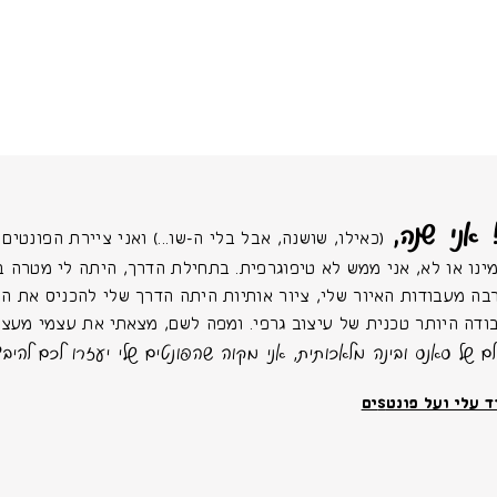
 אני שנה,
(כאילו, שושנה, אבל בלי ה-שו...) ואני ציירת הפונטים של
ינו או לא, אני ממש לא טיפוגרפית. בתחילת הדרך, היתה לי מטרה ב
בה מעבודות האיור שלי, ציור אותיות היתה הדרך שלי להכניס את החַ
ודה היותר טכנית של עיצוב גרפי. ומפה לשם, מצאתי את עצמי מעצב
לם של סאנס ובינה מלאכותית, אני מקוה שהפונטים שלי יעזרו לכם להיבד
 עלי ועל פונטSים