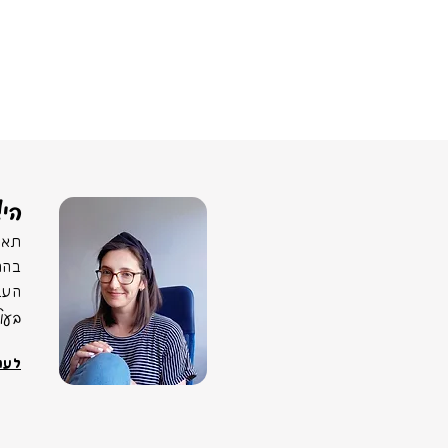
הי!
תאמ
בהר
העב
בעו
לעוד