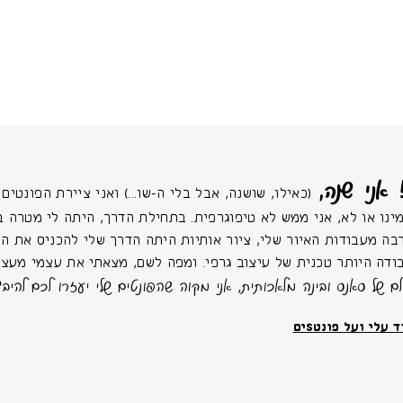
 אני שנה,
(כאילו, שושנה, אבל בלי ה-שו...) ואני ציירת הפונטים של
ינו או לא, אני ממש לא טיפוגרפית. בתחילת הדרך, היתה לי מטרה ב
בה מעבודות האיור שלי, ציור אותיות היתה הדרך שלי להכניס את החַ
ודה היותר טכנית של עיצוב גרפי. ומפה לשם, מצאתי את עצמי מעצב
לם של סאנס ובינה מלאכותית, אני מקוה שהפונטים שלי יעזרו לכם להיבד
 עלי ועל פונטSים