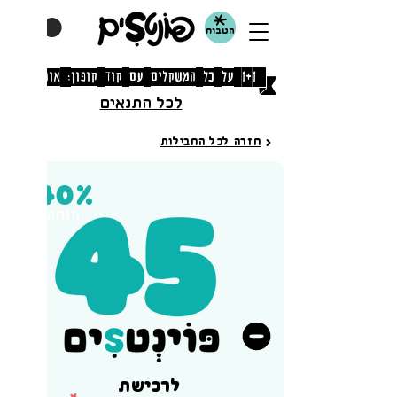
הטבות
[1+1 על כל המשקלים עם קוד קופון: אוגוסט]
לכל התנאים
חזרה לכל החבילות
40%
הנחה
יותר פוינטS
פחות פוינטSים
לרכישת