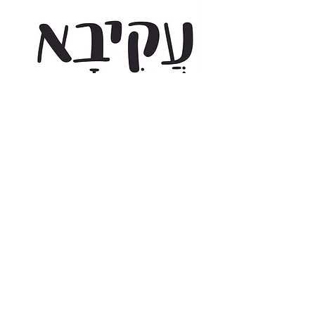
₪
Combo Font License: Print + Web
Covers Desktop and Web Use, for one website. Styles
included:
More about license terms.
You might like these fonts too: