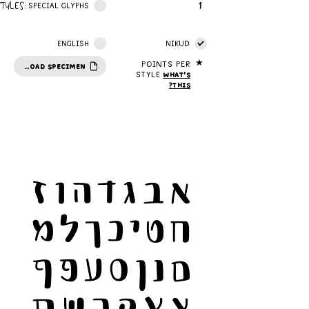
1
STYLES:
SPECIAL GLYPHS
ENGLISH
NIKUD
★
Points per
DOWNLOAD SPECIMEN
style
What's
this?