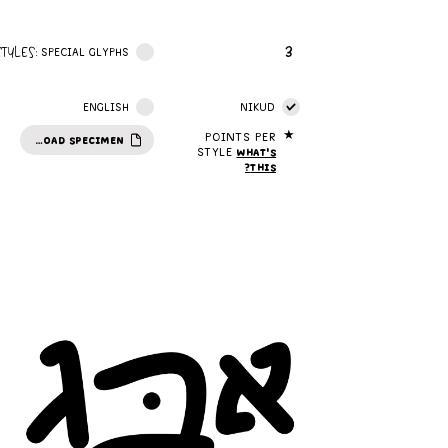
3
STYLES:
SPECIAL GLYPHS
ENGLISH
NIKUD
★
Points per
DOWNLOAD SPECIMEN
style
What's
this?