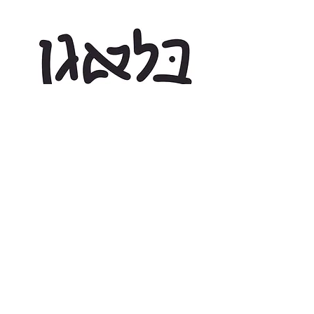
₪
Combo Font License: Print + Web
Covers Desktop and Web Use, for one website. Styles
included:
More about license terms.
You might like these fonts too: