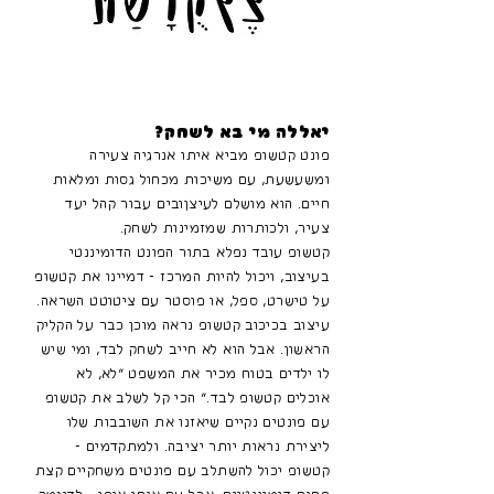
יאללה מי בא לשחק?
פונט קטשופ מביא איתו אנרגיה צעירה
ומשעשעת, עם משיכות מכחול גסות ומלאות
חיים. הוא מושלם לעיצןובים עבור קהל יעד
צעיר, ולכותרות שמזמינות לשחק.
קטשופ עובד נפלא בתור הפונט הדומיננטי
בעיצוב, ויכול להיות המרכז - דמיינו את קטשופ
על טישרט, ספל, או פוסטר עם ציטוטט השראה.
עיצוב בכיכוב קטשופ נראה מוכן כבר על הקליק
הראשון. אבל הוא לא חייב לשחק לבד, ומי שיש
לו ילדים בטוח מכיר את המשפט ״לא, לא
אוכלים קטשופ לבד.״ הכי קל לשלב את קטשופ
עם פונטים נקיים שיאזנו את השובבות שלו
ליצירת נראות יותר יציבה. ולמתקדמים -
קטשופ יכול להשתלב עם פונטים משחקיים קצת