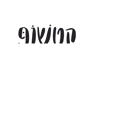
₪
Combo Font License: Print + Web
Covers Desktop and Web Use, for one website. Styles
included:
More about license terms.