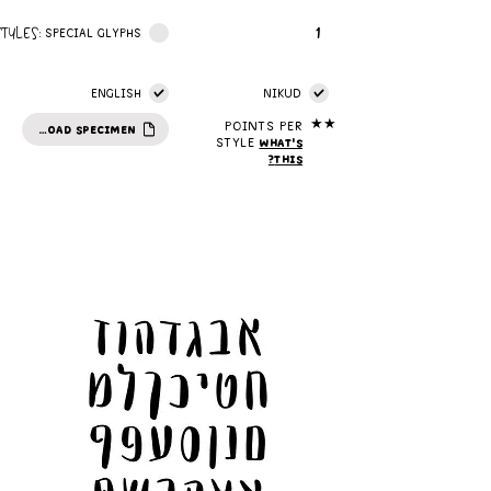
1
STYLES:
SPECIAL GLYPHS
ENGLISH
NIKUD
★★
Points per
DOWNLOAD SPECIMEN
style
What's
this?