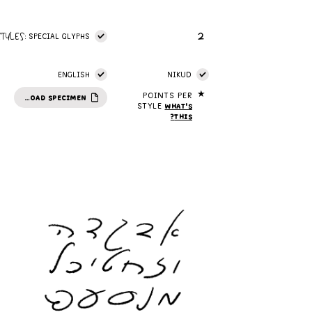
2
STYLES:
SPECIAL GLYPHS
ENGLISH
NIKUD
★
Points per
DOWNLOAD SPECIMEN
style
What's
this?