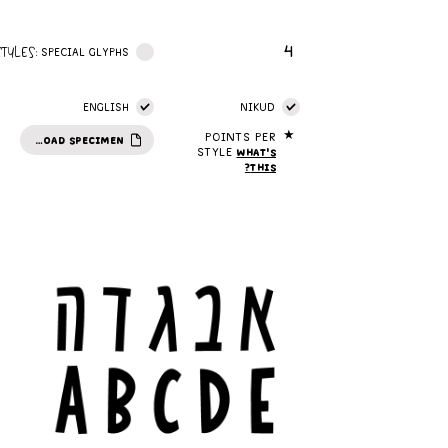
4
STYLES:
SPECIAL GLYPHS
ENGLISH
NIKUD
★
Points per
DOWNLOAD SPECIMEN
style
What's
this?