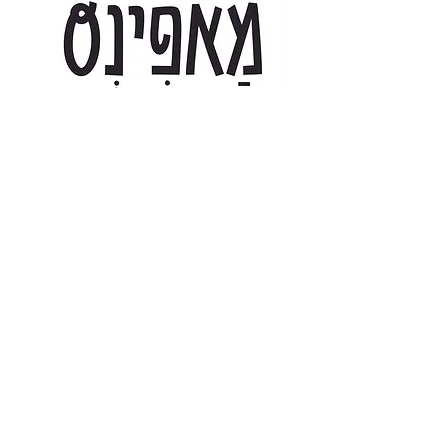
₪
Combo Font License: Print + Web
Covers Desktop and Web Use, for one website. Styles
included:
More about license terms.
You might like these fonts too: