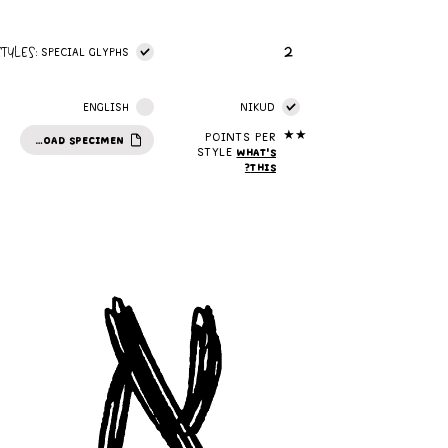
2
STYLES:
SPECIAL GLYPHS
ENGLISH
NIKUD
★★
Points per
DOWNLOAD SPECIMEN
style
What's
this?