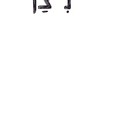
₪
Combo Font License: Print + Web
Covers Desktop and Web Use, for one website. Styles
included:
More about license terms.
You might like these fonts too: