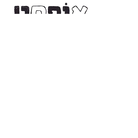
₪
Combo Font License: Print + Web
Covers Desktop and Web Use, for one website. Styles
included:
More about license terms.
You might like these fonts too: