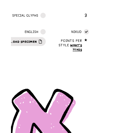
3
STYLES:
SPECIAL GLYPHS
ENGLISH
NIKUD
★
Points per
DOWNLOAD SPECIMEN
style
What's
this?