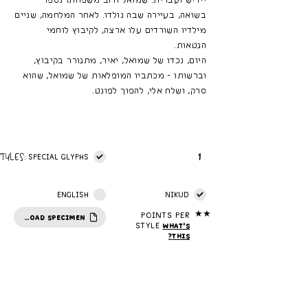
יידיש ועברית. שמואל ורוב משפחתו נספו
בשואה, בעיירה שבה נולדו. לאחר המלחמה, שניים
מילדיו השורדים עלו ארצה, לקיבוץ לוחמי
הגטאות.
היום, נכדו של שמואל, יאיר, מתגורר בקיבוץ,
וברשותו - מכתביו המופלאות של שמואל, שהוא
סרק, ושלח אלי, להפוך לפונט.
1
STYLES:
SPECIAL GLYPHS
ENGLISH
NIKUD
★★
Points per
DOWNLOAD SPECIMEN
style
What's
this?